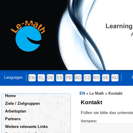
Languages
EN
EL
DE
ES
FR
BG
CZ
RO
SE
HU
EN
»
Le Math
»
Kontakt
Home
Kontakt
Ziele / Zielgruppen
Arbeitsplan
Füllen sie bitte das untens
Partners
Vorname:
Weitere relevante Links