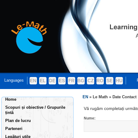
Languages
EN
EL
DE
ES
FR
BG
CZ
RO
SE
HU
EN
»
Le Math
»
Date Contact
Home
Scopuri și obiective / Grupurile
Vă rugăm completați următoa
țintă
Nume:
Plan de lucru
Parteneri
Legături utile